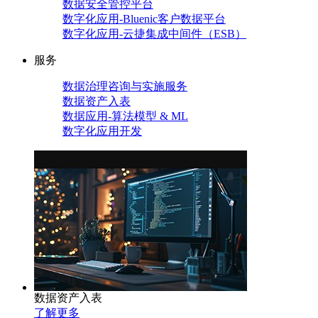
数据安全管控平台
数字化应用-Bluenic客户数据平台
数字化应用-云捷集成中间件（ESB）
服务
数据治理咨询与实施服务
数据资产入表
数据应用-算法模型 & ML
数字化应用开发
数据资产入表
了解更多