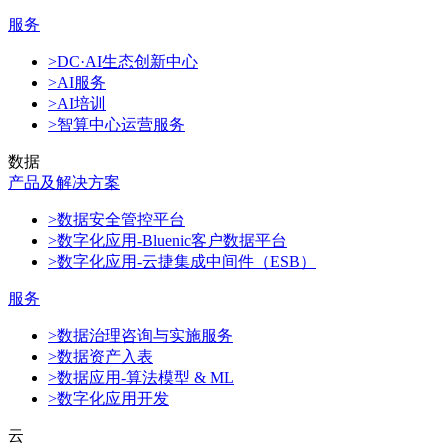
服务
>DC·AI生态创新中心
>AI服务
>AI培训
>智算中心运营服务
数据
产品及解决方案
>数据安全管控平台
>数字化应用-Bluenic客户数据平台
>数字化应用-云捷集成中间件（ESB）
服务
>数据治理咨询与实施服务
>数据资产入表
>数据应用-算法模型 & ML
>数字化应用开发
云