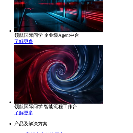
领航国际问学 企业级Agent中台
了解更多
领航国际问学 智能流程工作台
了解更多
产品及解决方案