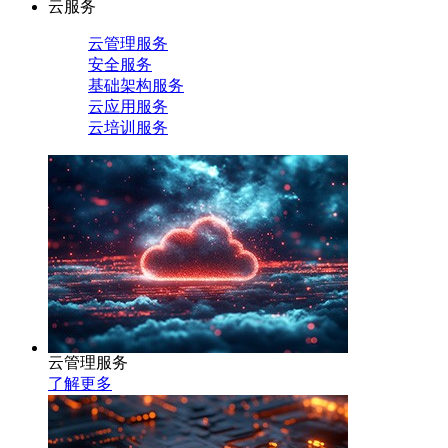
云服务
云管理服务
安全服务
基础架构服务
云应用服务
云培训服务
云管理服务
了解更多