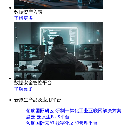
数据资产入表
了解更多
数据安全管控平台
了解更多
云原生产品及应用平台
领航国际研云 研制一体化工业互联网解决方案
磐云 云原生PaaS平台
领航国际云印 数字化文印管理平台