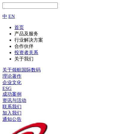
中
EN
首页
产品及服务
行业解决方案
合作伙伴
投资者关系
关于我们
关于领航国际数码
理论著作
企业文化
ESG
成功案例
资讯与活动
联系我们
加入我们
通知公告