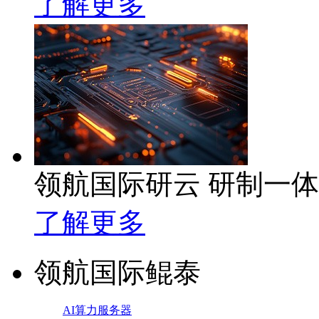
了解更多
领航国际研云 研制一
了解更多
领航国际鲲泰
AI算力服务器