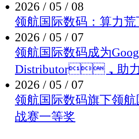
2026 / 05 / 08
领航国际数码：算力
2026 / 05 / 07
领航国际数码成为Google Cl
Distributor
2026 / 05 / 07
领航国际数码旗下领航
战赛一等奖