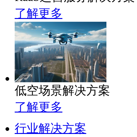
了解更多
低空场景解决方案
了解更多
行业解决方案