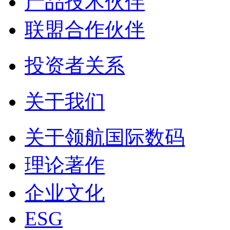
产品技术伙伴
联盟合作伙伴
投资者关系
关于我们
关于领航国际数码
理论著作
企业文化
ESG