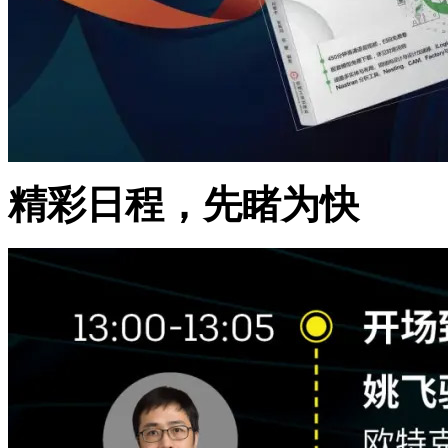
精彩日程，先睹为快