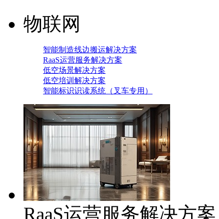
物联网
智能制造线边搬运解决方案
RaaS运营服务解决方案
低空场景解决方案
低空培训解决方案
智能标识识读系统（叉车专用）
RaaS运营服务解决方案