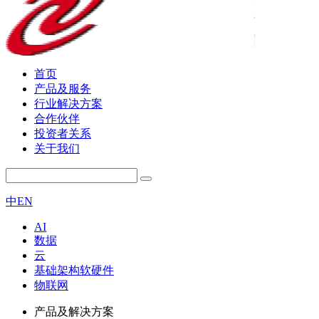
首页
产品及服务
行业解决方案
合作伙伴
投资者关系
关于我们
中
EN
AI
数据
云
基础架构软硬件
物联网
产品及解决方案