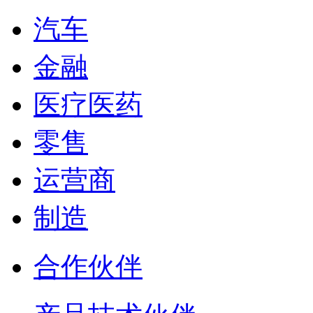
汽车
金融
医疗医药
零售
运营商
制造
合作伙伴